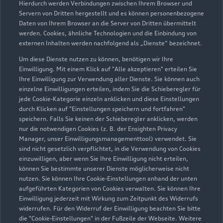
Hierdurch werden Verbindungen zwischen Ihrem Browser und
Servern von Dritten hergestellt und es können personenbezogene
Daten von Ihrem Browser an die Server von Dritten übermittelt
Wir beraten Sie gerne
werden. Cookies, ähnliche Technologien und die Einbindung von
externen Inhalten werden nachfolgend als „Dienste“ bezeichnet.
Hier finden Sie die passenden Ansprechpartnerinnen
Um diese Dienste nutzen zu können, benötigen wir Ihre
und Ansprechpartner.
Einwilligung. Mit einem Klick auf "Alle akzeptieren" erteilen Sie
Ihre Einwilligung zur Verwendung aller Dienste. Sie können auch
einzelne Einwilligungen erteilen, indem Sie die Schieberegler für
Zur Teamübersicht
jede Cookie-Kategorie einzeln anklicken und diese Einstellungen
durch Klicken auf "Einstellungen speichern und fortfahren"
speichern. Falls Sie keinen der Schieberegler anklicken, werden
nur die notwendigen Cookies (z. B. der Ensighten Privacy
Manager, unser Einwilligungsmanagementtool) verwendet. Sie
sind nicht gesetzlich verpflichtet, in die Verwendung von Cookies
einzuwilligen, aber wenn Sie Ihre Einwilligung nicht erteilen,
können Sie bestimmte unserer Dienste möglicherweise nicht
nutzen. Sie können Ihre Cookie-Einstellungen anhand der unten
Serviceberater kontaktieren
aufgeführten Kategorien von Cookies verwalten. Sie können Ihre
Einwilligung jederzeit mit Wirkung zum Zeitpunkt des Widerrufs
widerrufen. Für den Widerruf der Einwilligung beachten Sie bitte
die "Cookie-Einstellungen" in der Fußzeile der Webseite. Weitere