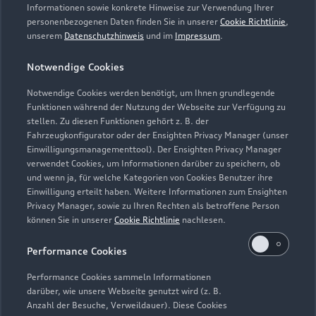
Servicetermin vereinbaren
Informationen sowie konkrete Hinweise zur Verwendung Ihrer
personenbezogenen Daten finden Sie in unserer
Cookie Richtlinie
,
unserem
Datenschutzhinweis
und im
Impressum
.
Notwendige Cookies
Auto-Kohler GmbH & Co.
Notwendige Cookies werden benötigt, um Ihnen grundlegende
Funktionen während der Nutzung der Webseite zur Verfügung zu
KG Freudenstadt
stellen. Zu diesen Funktionen gehört z. B. der
Fahrzeugkonfigurator oder der Ensighten Privacy Manager (unser
Servicepartner
e-tron
Einwilligungsmanagementtool). Der Ensighten Privacy Manager
verwendet Cookies, um Informationen darüber zu speichern, ob
und wenn ja, für welche Kategorien von Cookies Benutzer ihre
Einwilligung erteilt haben. Weitere Informationen zum Ensighten
Privacy Manager, sowie zu Ihren Rechten als betroffene Person
können Sie in unserer
Cookie Richtlinie
nachlesen.
Performance Cookies
Performance Cookies sammeln Informationen
darüber, wie unsere Webseite genutzt wird (z. B.
Anzahl der Besuche, Verweildauer). Diese Cookies