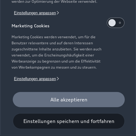
werden zur Optimierung der Webseite verwendet.
Einstellungen anpassen
Wildbader Straße 1-3
Marketing Cookies
72250 Freudenstadt
Marketing Cookies werden verwendet, um für die
07441 88890
Benutzer relevantere und auf deren Interessen
zugeschnittene Inhalte anzubieten. Sie werden auch
verwendet, um die Erscheinungshäufigkeit einer
info@auto-kohler.de
Werbeanzeige zu begrenzen und um die Effektivität
von Werbekampagnen zu messen und zu steuern.
Kontaktdaten herunterladen
Einstellungen anpassen
Alle akzeptieren
Öffnungszeiten
Einstellungen speichern und fortfahren
Verkauf
Schließt bald
18:30